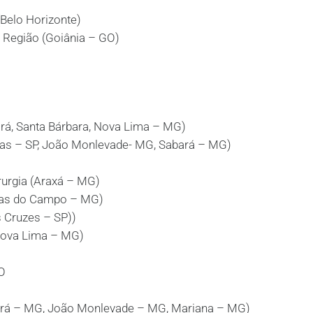
elo Horizonte)
ª Região (Goiânia – GO)
 Santa Bárbara, Nova Lima – MG)
as – SP, João Monlevade- MG, Sabará – MG)
rurgia (Araxá – MG)
has do Campo – MG)
 Cruzes – SP))
Nova Lima – MG)
O
ará – MG, João Monlevade – MG, Mariana – MG)