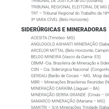
TRIBUNAL DE JUSTICA de GO (Goiânia)
TRIBUNAL REGIONAL ELEITORAL DE MG (B
TRT – Tribunal Regional do Trabalho da 18
3ª VARA CÍVEL (Belo Horizonte)
SIDERÚRGICAS E MINERADORAS
ACESITA (Timóteo- MG)
ANGLOGOLD ASHANTI MINERAÇÃO (Sabará,
ARCELOR MITTAL (Belo Horizonte, Campin
BELGO MINEIRA (Vasco da Gama- ES)
CBMM -Cia. Brasileira de Mineração e Side
CSN – Cia. Siderúrgica Nacional (Congon
GERDAU (Barão de Cocais – MG, Mogi das
MBR – Minerações Brasileiras Reunidas (
MINERAÇÃO CARAÍBA (Jaguarí – BA)
MINERAÇÃO SERRA GRANDE (Crixás – G
SAMARCO MINERAÇÃO (Mariana – MG)
SAMITRI – S/A Minerações Trindade (Sab