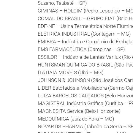
Suzano, Taubaté – SP)
CIMINAS – HOLCIM (Pedro Leopoldo – M
COMAU DO BRASIL – GRUPO FIAT (Belo Ho
EDF-NF – Usina Termelétrica Norte Flumi
ELÉTRICA INDUSTRIAL (Contagem – MG)
EMIBRA – Indústria e Comércio de Embala
EMS FARMACÊUTICA (Campinas – SP)
ESSILOR – Indústria de Lentes Varilux (Rio 
HUNTSMAN QUÍMICA DO BRASIL (São Paul
ITATIAIA MÓVEIS (Ubá – MG)
JOHNSON & JOHNSON (São José dos Cam
LIDER Estofados e Mobiliadora (Carmo Caj
LUIZA BARCELOS CALÇADOS (Belo Horizon
MAGISTRAL Indústria Gráfica (Curitiba – P
MAGNESITA Service (Belo Horizonte)
MEDQUÍMICA (Juiz de Fora – MG)
NOVARTIS PHARMA (Taboão da Serra – SP