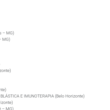
s – MG)
– MG)
)
zonte)
nte)
LÁSTICA E IMUNOTERAPIA (Belo Horizonte)
izonte)
é – MG)