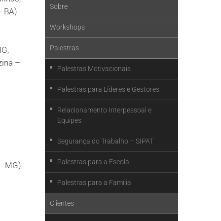
Sobre
– BA)
Workshops
Palestras
MG,
zina –
Palestras Motivacionais
Palestras para Líderes e Gestores
Relacionamento Interpessoal e
Equipes
Segurança do Trabalho – SIPAT
Palestras para a Escola
 – MG)
Palestras para a Família
Clientes