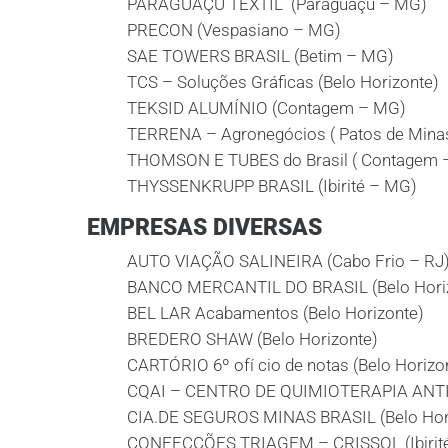
PARAGUAÇU TEXTIL (Paraguaçu – MG)
PRECON (Vespasiano – MG)
SAE TOWERS BRASIL (Betim – MG)
TCS – Soluções Gráficas (Belo Horizonte)
TEKSID ALUMÍNIO (Contagem – MG)
TERRENA – Agronegócios ( Patos de Mina
THOMSON E TUBES do Brasil ( Contagem 
THYSSENKRUPP BRASIL (Ibirité – MG)
EMPRESAS DIVERSAS
AUTO VIAÇÃO SALINEIRA (Cabo Frio – RJ
BANCO MERCANTIL DO BRASIL (Belo Hori
BEL LAR Acabamentos (Belo Horizonte)
BREDERO SHAW (Belo Horizonte)
CARTÓRIO 6º ofí cio de notas (Belo Horizo
CQAI – CENTRO DE QUIMIOTERAPIA ANTIB
CIA.DE SEGUROS MINAS BRASIL (Belo Hor
CONFECÇÕES TRIAGEM – CRISSOL (Ibirit