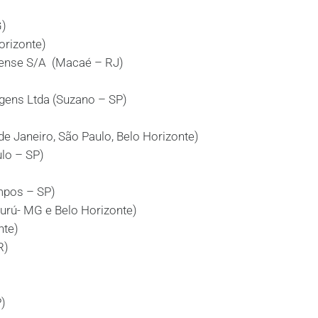
G)
rizonte)
nense S/A (Macaé – RJ)
gens Ltda (Suzano – SP)
de Janeiro, São Paulo, Belo Horizonte)
o – SP)
pos – SP)
urú- MG e Belo Horizonte)
te)
R)
)