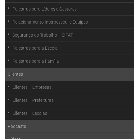
Palestras para Líderes e Gestores
Relacionamento Interpessoal e Equipes
Segurança do Trabalho – SIPAT
Palestras para a Escola
Palestras para a Família
Clientes
Clientes – Empresas
Clientes – Prefeituras
Clientes – Escolas
Podcasts