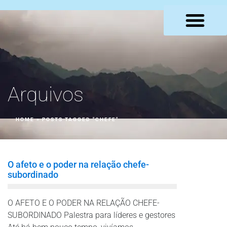
LOJA VIRTUAL
Arquivos
HOME
»
POSTS TAGGED "CHEFE"
O afeto e o poder na relação chefe-
subordinado
O AFETO E O PODER NA RELAÇÃO CHEFE-
SUBORDINADO Palestra para líderes e gestores