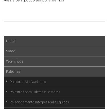
Até há bem pouco tempo, vivíamos
Leia mais
Home
Sobre
Workshops
Palestras
Palestras Motivacionais
Palestras para Líderes e Gestores
Relacionamento Interpessoal e Equipes