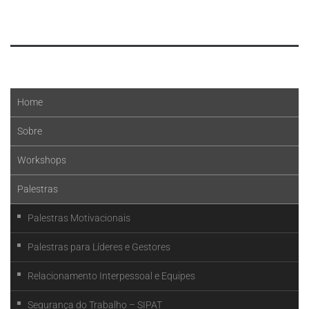
Leia mais
Home
Sobre
Workshops
Palestras
Palestras Motivacionais
Palestras para Líderes e Gestores
Relacionamento Interpessoal e Equipes
Segurança do Trabalho – SIPAT