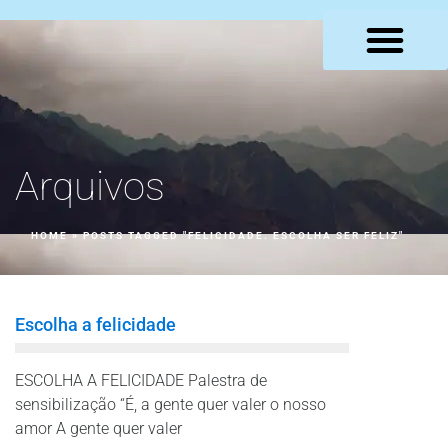
LOJA VIRTUAL
Arquivos
HOME
»
POSTS TAGGED "FELICIDADE. ESCOLHA SER FELIZ"
Escolha a felicidade
ESCOLHA A FELICIDADE Palestra de
sensibilização “É, a gente quer valer o nosso
amor A gente quer valer