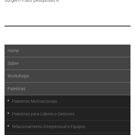
surgem mais pesquisas e
Leia mais
Home
Sobre
Workshops
Palestras
Palestras Motivacionais
Palestras para Líderes e Gestores
Relacionamento Interpessoal e Equipes