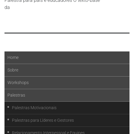
Palestra para pais e educadores O texto-base
da
Leia mais
Home
Sobre
Workshops
Palestras
Palestras Motivacionais
Palestras para Líderes e Gestores
Relacionamento Interpessoal e Equipes