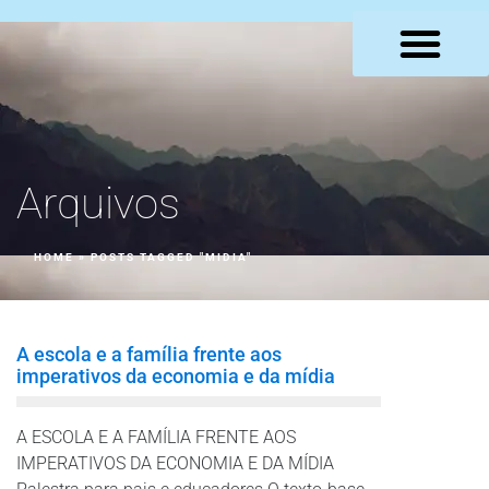
LOJA VIRTUAL
Arquivos
HOME
»
POSTS TAGGED "MIDIA"
A escola e a família frente aos
imperativos da economia e da mídia
A ESCOLA E A FAMÍLIA FRENTE AOS
IMPERATIVOS DA ECONOMIA E DA MÍDIA