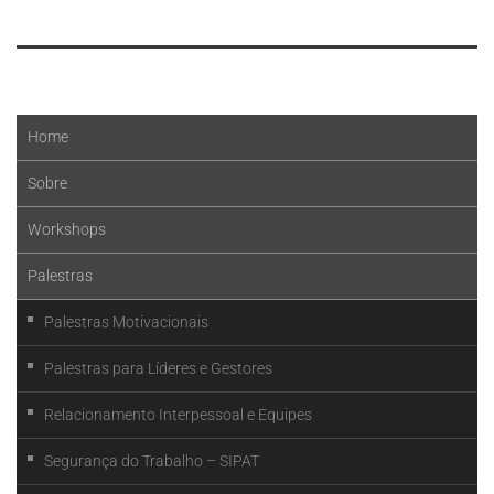
Leia mais
Home
Sobre
Workshops
Palestras
Palestras Motivacionais
Palestras para Líderes e Gestores
Relacionamento Interpessoal e Equipes
Segurança do Trabalho – SIPAT