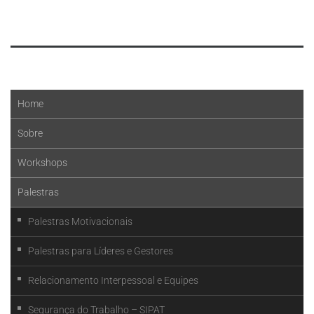
Leia mais
Home
Sobre
Workshops
Palestras
Palestras Motivacionais
Palestras para Líderes e Gestores
Relacionamento Interpessoal e Equipes
Segurança do Trabalho – SIPAT