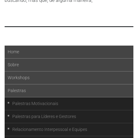
buscando, mas que, de alguma maneira,
Leia mais
Home
Sobre
Workshops
Palestras
Palestras Motivacionais
Palestras para Líderes e Gestores
Relacionamento Interpessoal e Equipes