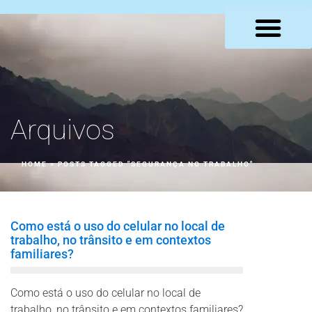
LOJA VIRTUAL
Arquivos
HOME
»
POSTS TAGGED "SEGURANÇA NO TRABALHO"
Como está o uso do celular no local de
trabalho, no trânsito e em contextos
familiares?
Como está o uso do celular no local de
trabalho, no trânsito e em contextos familiares?