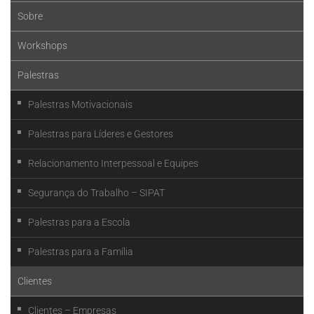
Sobre
Workshops
Palestras
Palestras Motivacionais
Palestras para Líderes e Gestores
Relacionamento Interpessoal e Equipes
Segurança do Trabalho – SIPAT
Palestras para a Escola
Palestras para a Família
Clientes
Clientes – Empresas