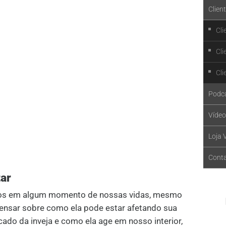
Clien
Cli
Cli
Cli
Podc
Vídeo
Loja V
Cont
tar
amos em algum momento de nossas vidas, mesmo
pensar sobre como ela pode estar afetando sua
cado da inveja e como ela age em nosso interior,