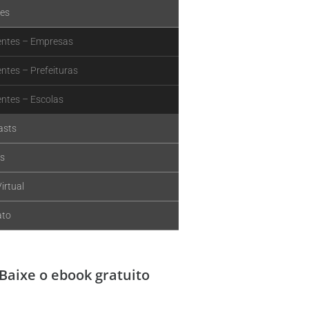
tes
entes – Empresas
entes – Prefeituras
entes – Escolas
asts
s
irtual
ato
Baixe o ebook gratuito