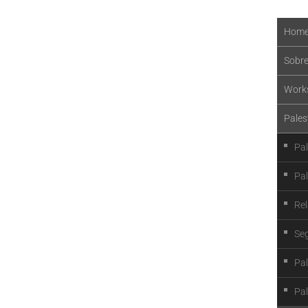
Hom
Sobr
Work
Pales
Pal
Pal
Rel
Se
Pal
Pal