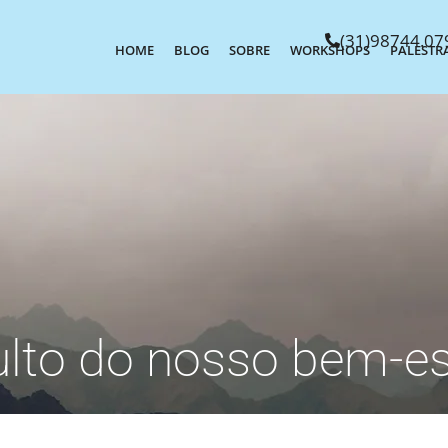
(31)98744.07
HOME
BLOG
SOBRE
WORKSHOPS
PALESTR
culto do nosso bem-es