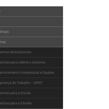
e
e
shops
tras
estras Motivacionais
estras para Líderes e Gestores
acionamento Interpessoal e Equipes
gurança do Trabalho – SIPAT
estras para a Escola
estras para a Família