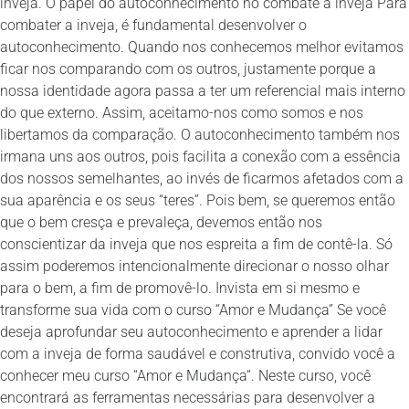
inveja. O papel do autoconhecimento no combate à inveja Para
combater a inveja, é fundamental desenvolver o
autoconhecimento. Quando nos conhecemos melhor evitamos
ficar nos comparando com os outros, justamente porque a
nossa identidade agora passa a ter um referencial mais interno
do que externo. Assim, aceitamo-nos como somos e nos
libertamos da comparação. O autoconhecimento também nos
irmana uns aos outros, pois facilita a conexão com a essência
dos nossos semelhantes, ao invés de ficarmos afetados com a
sua aparência e os seus “teres”. Pois bem, se queremos então
que o bem cresça e prevaleça, devemos então nos
conscientizar da inveja que nos espreita a fim de contê-la. Só
assim poderemos intencionalmente direcionar o nosso olhar
para o bem, a fim de promovê-lo. Invista em si mesmo e
transforme sua vida com o curso “Amor e Mudança” Se você
deseja aprofundar seu autoconhecimento e aprender a lidar
com a inveja de forma saudável e construtiva, convido você a
conhecer meu curso “Amor e Mudança“. Neste curso, você
encontrará as ferramentas necessárias para desenvolver a