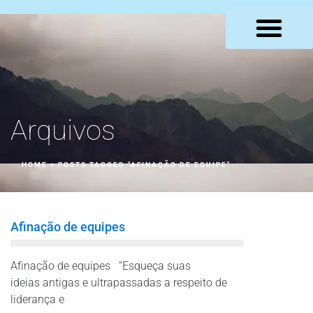
LOJA VIRTUAL
Arquivos
HOME
»
POSTS TAGGED "AFINAÇÃO DE EQUIPE"
Afinação de equipes
Afinação de equipes “Esqueça suas
ideias antigas e ultrapassadas a respeito de
liderança e