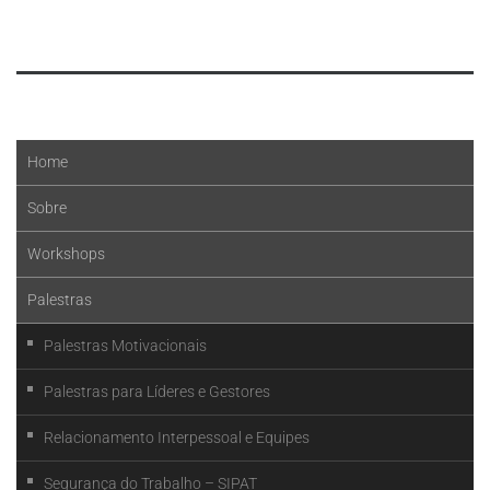
Leia mais
Home
Sobre
Workshops
Palestras
Palestras Motivacionais
Palestras para Líderes e Gestores
Relacionamento Interpessoal e Equipes
Segurança do Trabalho – SIPAT