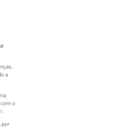
or
anças,
o a
uma
, com o
m.
, por