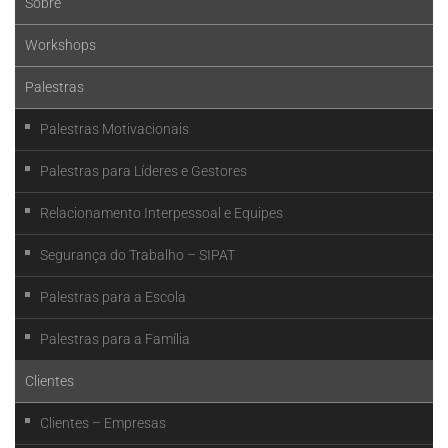
Sobre
Workshops
Palestras
Palestras Motivacionais
Palestras para Líderes e Gestores
Relacionamento Interpessoal e Equipes
Segurança do Trabalho – SIPAT
Palestras para a Escola
Palestras para a Família
Clientes
Clientes – Empresas