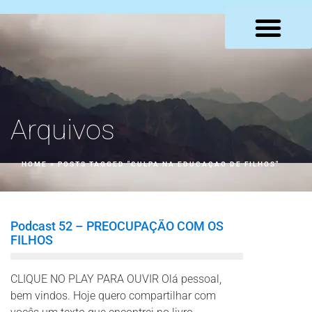
LOJA VIRTUAL
Arquivos
HOME
»
POSTS TAGGED "CULPA NA EDUCAÇAO DE FILHOS"
Podcast 52 – PREOCUPAÇÃO COM OS
FILHOS
CLIQUE NO PLAY PARA OUVIR Olá pessoal,
bem vindos. Hoje quero compartilhar com