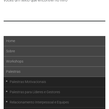
vocês um texto que encontrei no livro
Leia mais
Home
Sobre
Workshops
Palestras
Palestras Motivacionais
Palestras para Líderes e Gestores
Relacionamento Interpessoal e Equipes