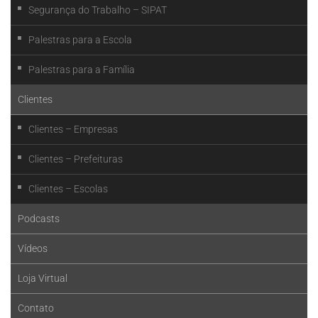
Segurança do Trabalho – SIPAT
Palestras para a Escola
Palestras para a Família
Clientes
Clientes – Empresas
Clientes – Prefeituras
Clientes – Escolas
Podcasts
Vídeos
Loja Virtual
Contato