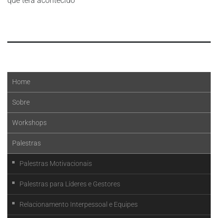
que terá acontecido
Leia mais
Home
Sobre
Workshops
Palestras
Palestras Motivacionais
Palestras para Líderes e Gestores
Relacionamento Interpessoal e Equipes