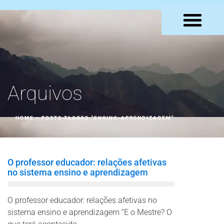
LOJA VIRTUAL
Arquivos
HOME
»
POSTS TAGGED "ENSINO-APRENDIZAGEM"
O professor educador: relações afetivas
no sistema ensino e aprendizagem
O professor educador: relações afetivas no
sistema ensino e aprendizagem “E o Mestre? O