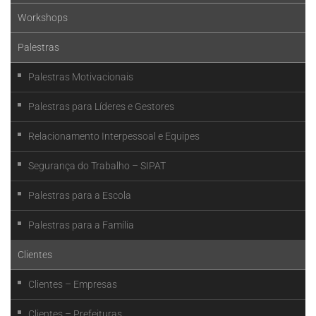
Workshops
Palestras
Palestras Motivacionais
Palestras para Líderes e Gestores
Relacionamento Interpessoal e Equipes
Segurança do Trabalho – SIPAT
Palestras para a Escola
Palestras para a Família
Clientes
Clientes – Empresas
Clientes – Prefeituras