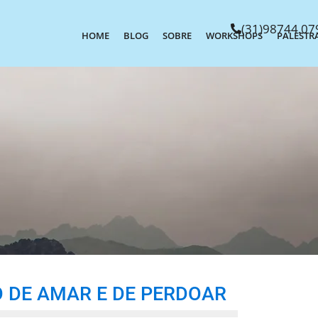
(31)98744.07
HOME
BLOG
SOBRE
WORKSHOPS
PALESTR
O DE AMAR E DE PERDOAR