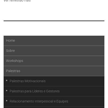
ver refletido nas
Leia mais
Home
Sobre
Workshops
Palestras
Palestras Motivacionais
Palestras para Líderes e Gestores
Relacionamento Interpessoal e Equipes