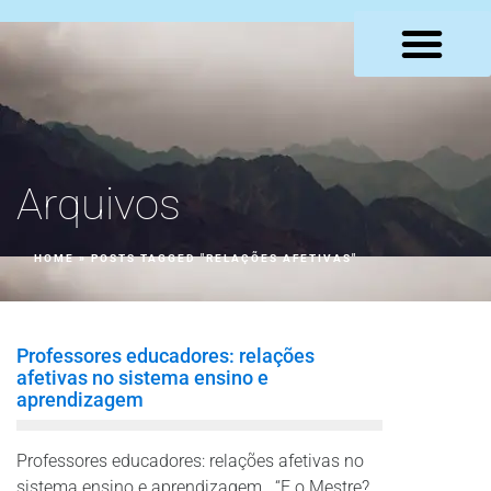
LOJA VIRTUAL
Arquivos
HOME
»
POSTS TAGGED "RELAÇÕES AFETIVAS"
Professores educadores: relações
afetivas no sistema ensino e
aprendizagem
Professores educadores: relações afetivas no
sistema ensino e aprendizagem “E o Mestre?