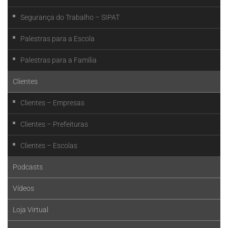
Segurança do Trabalho – SIPAT
Palestras para a Escola
Palestras para a Família
Clientes
Clientes – Empresas
Clientes – Prefeituras
Clientes – Escolas
Podcasts
Vídeos
Loja Virtual