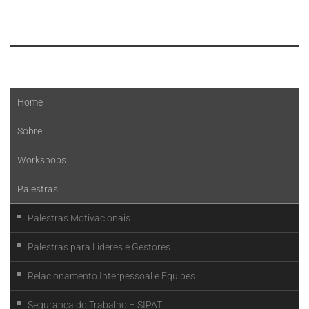
Leia mais
Home
Sobre
Workshops
Palestras
Palestras Motivacionais
Palestras para Líderes e Gestores
Relacionamento Interpessoal e Equipes
Segurança do Trabalho – SIPAT