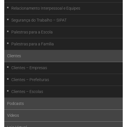
Relacionamento Interpessoal e Equipes
Segurança do Trabalho – SIPAT
Palestras para a Escola
Palestras para a Família
Clientes
Clientes – Empresas
Clientes – Prefeituras
Clientes – Escolas
Podcasts
Vídeos