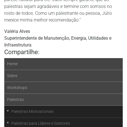
palestras sejam agradáveis e termine com sorrisos no
rosto de todos. Como um palestrante ou pessoa, Júlio
merece minha melhor recomendação.”
Valéria Alves
Superintendente de Manutenção, Energia, Utilidades e
Infraestrutura
Compartilhe:
Home
Sobre
Workshops
Palestras
Palestras Motivacionais
Palestras para Líderes e Gestores