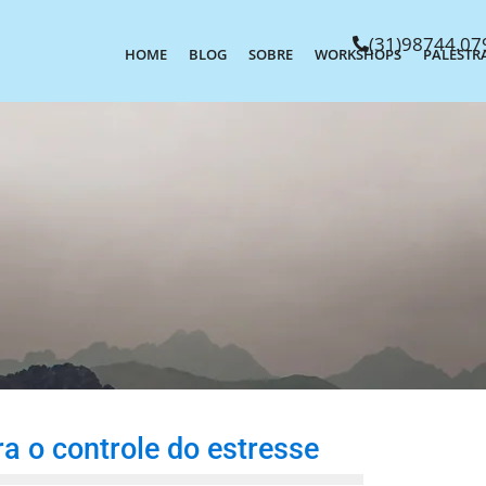
(31)98744.07
HOME
BLOG
SOBRE
WORKSHOPS
PALESTR
a o controle do estresse