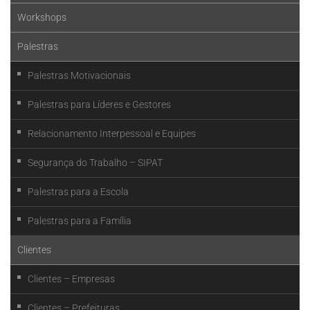
Workshops
Palestras
Palestras Motivacionais
Palestras para Líderes e Gestores
Relacionamento Interpessoal e Equipes
Segurança do Trabalho – SIPAT
Palestras para a Escola
Palestras para a Família
Clientes
Clientes – Empresas
Clientes – Prefeituras