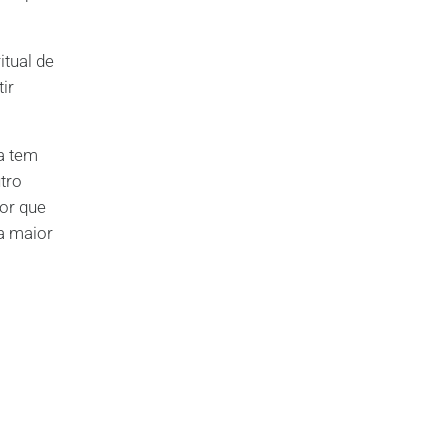
itual de
ir
a tem
tro
or que
 a maior