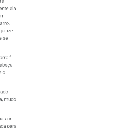
ra
ente ela
 um
arro.
 quinze
e se
arro.”
cabeça
e o
mado
la, mudo
ara ir
ada para