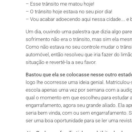
– Esse trânsito me matou hoje!
– O trânsito hoje estava no seu pior dia!
– Vou acabar adoecendo aqui nessa cidade…. e bla
Um dia, ouvindo uma palestra que dizia algo par
sofrimento não era o trânsito, mas sim ela mes
Como não estava no seu controle mudar o trânsit
automóvel, então resolveu que iria fazer do li
situação e revertê-la a seu favor.
Bastou que ela se colocasse nesse outro estado
logo lhe ocorresse uma ideia genial. Matriculo
escola apenas uma vez por semana com a audiçã
qual o momento em que escolheu para estudar as
engarrafamento, agora seu grande aliado. Ela ap
seria bem vinda, com ou sem engarrafamento. Se
ser uma boa oportunidade para se ler uma revist