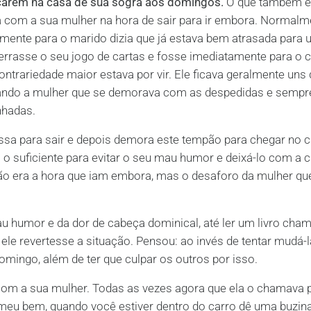
moçarem na casa de sua sogra aos domingos.
O que também e
 com a sua mulher na hora de sair para ir embora. Normalm
rmente para o marido dizia que já estava bem atrasada para
rrasse o seu jogo de cartas e fosse imediatamente para o c
ntrariedade maior estava por vir. Ele ficava geralmente uns
rando a mulher que se demorava com as despedidas e sempr
nhadas.
essa para sair e depois demora este tempão para chegar no c
 o suficiente para evitar o seu mau humor e deixá-lo com a 
 não era a hora que iam embora, mas o desaforo da mulher qu
u humor e da dor de cabeça dominical, até ler um livro cha
le revertesse a situação. Pensou: ao invés de tentar mudá-
omingo, além de ter que culpar os outros por isso.
e com a sua mulher. Todas as vezes agora que ela o chamava p
, meu bem, quando você estiver dentro do carro dê uma buzin