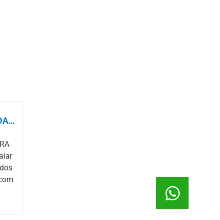
DA…
ARA
alar
odos
 com