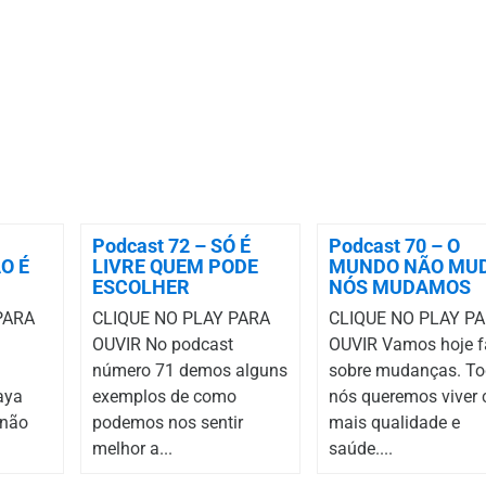
Podcast 72 – SÓ É
Podcast 70 – O
O É
LIVRE QUEM PODE
MUNDO NÃO MU
ESCOLHER
NÓS MUDAMOS
PARA
CLIQUE NO PLAY PARA
CLIQUE NO PLAY P
OUVIR No podcast
OUVIR Vamos hoje f
número 71 demos alguns
sobre mudanças. T
aya
exemplos de como
nós queremos viver
 não
podemos nos sentir
mais qualidade e
melhor a...
saúde....