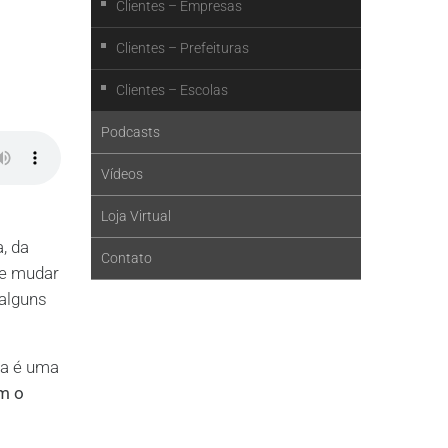
Clientes – Empresas
Clientes – Prefeituras
Clientes – Escolas
Podcasts
Vídeos
Loja Virtual
, da
Contato
ce mudar
alguns
la é uma
om o