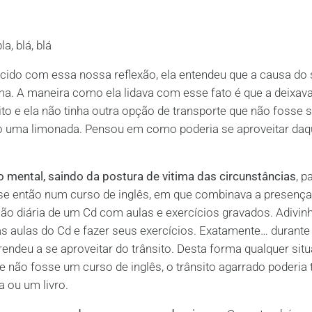
, blá, blá
ecido com essa nossa reflexão, ela entendeu que a causa do
ma. A maneira como ela lidava com esse fato é que a deixava
o e ela não tinha outra opção de transporte que não fosse 
mão uma limonada. Pensou em como poderia se aproveitar daq
 mental, saindo da postura de vitima das circunstâncias
, p
u-se então num curso de inglês, em que combinava a presença
o diária de um Cd com aulas e exercícios gravados. Adivin
 aulas do Cd e fazer seus exercícios. Exatamente… durante
rendeu a se aproveitar do trânsito. Desta forma qualquer sit
 não fosse um curso de inglês, o trânsito agarrado poderi
a ou um livro.