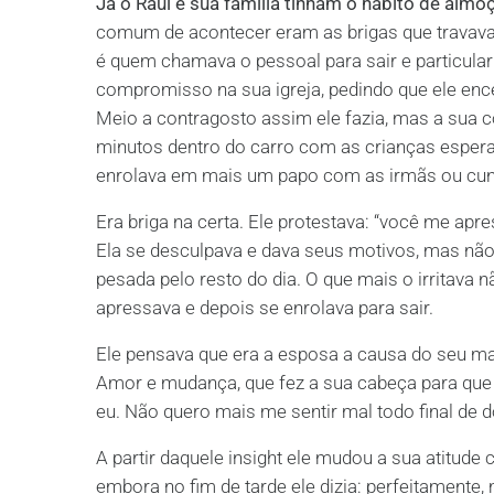
Já o Raul e sua família tinham o hábito de al
comum de acontecer eram as brigas que travava
é quem chamava o pessoal para sair e particula
compromisso na sua igreja, pedindo que ele ence
Meio a contragosto assim ele fazia, mas a sua co
minutos dentro do carro com as crianças espe
enrolava em mais um papo com as irmãs ou cu
Era briga na certa. Ele protestava: “você me apr
Ela se desculpava e dava seus motivos, mas não
pesada pelo resto do dia. O que mais o irritava
apressava e depois se enrolava para sair.
Ele pensava que era a esposa a causa do seu ma
Amor e mudança, que fez a sua cabeça para que e
eu. Não quero mais me sentir mal todo final de d
A partir daquele insight ele mudou a sua atitud
embora no fim de tarde ele dizia: perfeitamente