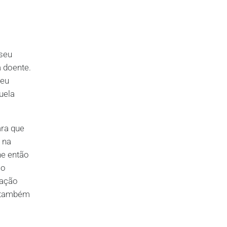
 seu
 doente.
seu
uela
ara que
 na
he então
 o
uação
a também