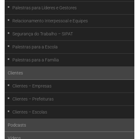
Palestras para Líderes e Gestores
Relacionamento Interpessoal e Equipes
Segurança do Trabalho – SIPAT
Palestras para a Escola
Palestras para a Família
Clientes
Clientes – Empresas
Clientes – Prefeituras
Clientes – Escolas
Podcasts
Vídeos