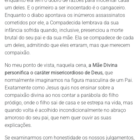
enquanto ela tem o dobro de razões para inocentar cada
um deles. E o primeiro a ser inocentado é o cangaceiro.
Enquanto o diabo apontava os inúmeros assassinatos
cometidos por ele, a Compadecida lembrava da sua
infância sofrida quando, inclusive, presenciou a morte
brutal do seu pai e da sua mãe. Ela se compadece de cada
um deles, admitindo que eles erraram, mas que merecem
compaixão.
No meu ponto de vista, naquela cena,
a Mãe Divina
personifica o caráter misericordioso de Deus,
que
normalmente imaginamos na figura masculina de um Pai.
Exatamente como Jesus quis nos ensinar sobre a
compaixão divina ao nos contar a parábola do filho
pródigo, onde o filho sai de casa e se estrepa na vida, mas
quando volta é acolhido incondicionalmente no abraço
amoroso do seu pai, que nem quer ouvir as suas
explicações.
Se examinarmos com honestidade os nossos julgamentos,