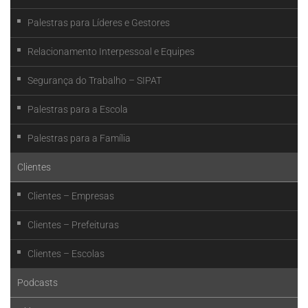
Palestras para Líderes e Gestores
Relacionamento Interpessoal e Equipes
Segurança do Trabalho – SIPAT
Palestras para a Escola
Palestras para a Família
Clientes
Clientes – Empresas
Clientes – Prefeituras
Clientes – Escolas
Podcasts