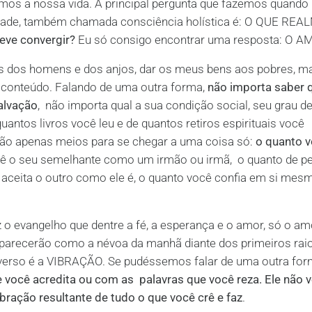
mos a nossa vida. A principal pergunta que fazemos quando
idade, também chamada consciência holística é: O QUE RE
deve convergir?
Eu só consigo encontrar uma resposta:
O AM
as dos homens e dos anjos, dar os meus bens aos pobres, m
m conteúdo. Falando de uma outra forma,
não importa saber q
salvação
, não importa qual a sua condição social, seu grau d
uantos livros você leu e de quantos retiros espirituais você
São apenas meios para se chegar a uma coisa só:
o quanto 
vê o seu semelhante como um irmão ou irmã, o quanto de p
e aceita o outro como ele é, o quanto você confia em si mes
iz o evangelho que dentre a fé, a esperança e o amor, só o am
parecerão como a névoa da manhã diante dos primeiros rai
iverso é a VIBRAÇÃO. Se pudéssemos falar de uma outra for
você acredita ou com as palavras que você reza. Ele não v
ibração resultante de tudo o que você crê e faz
.