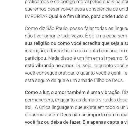
praticamos e do código moral pelos quais pauta
queremos desenvolver essa consciência de un
IMPORTA?
Qual é o fim último, para onde tudo 
Como diz São Paulo, posso falar todas as língu
não tiver amor, é tudo vazio. É só uma capa se
sua religião ou como você acredita que seja a 
instrução, o tamanho da sua conta bancária, ou q
participou. Nada disso é um fim em si mesmo. 
está vibrando no amor.
Ou seja, o quanto você 
você consegue praticar, o quanto você é gentil 
está seguro de que é um amado Filho de Deus.
Como a luz, o amor também é uma vibração
. D
permanecerá, enquanto as demais virtudes desa
sol. A única linguagem que existe em todo o un
diríamos assim:
Deus não se importa com o que 
você faz ou deixa de fazer. Ele apenas capta a v