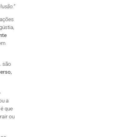
lusão.”
rações
gústia,
nte
zem
. são
erso,
o
ou a
 é que
rair ou