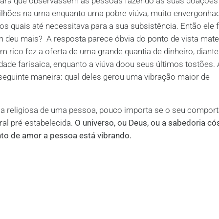
para que observassem as pessoas fazendo as suas doações
lhões na urna enquanto uma pobre viúva, muito envergonhad
os quais até necessitava para a sua subsistência. Então ele
deu mais? A resposta parece óbvia do ponto de vista mater
 rico fez a oferta de uma grande quantia de dinheiro, diant
ade farisaica, enquanto a viúva doou seus últimos tostões. 
 seguinte maneira: qual deles gerou uma vibração maior de
a religiosa de uma pessoa, pouco importa se o seu compor
al pré-estabelecida.
O universo, ou Deus, ou a sabedoria có
to de amor a pessoa está vibrando.