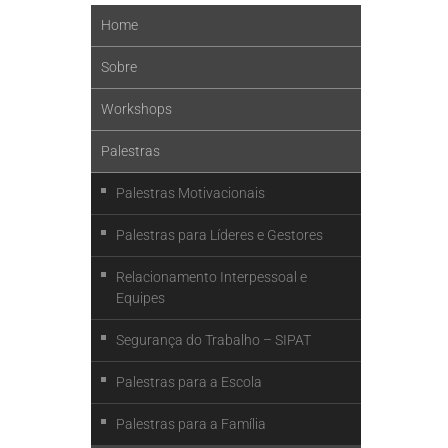
Home
Sobre
Workshops
Palestras
Palestras Motivacionais
Palestras para Líderes e Gestores
Relacionamento Interpessoal e
Equipes
Segurança do Trabalho – SIPAT
Palestras para a Escola
Palestras para a Família