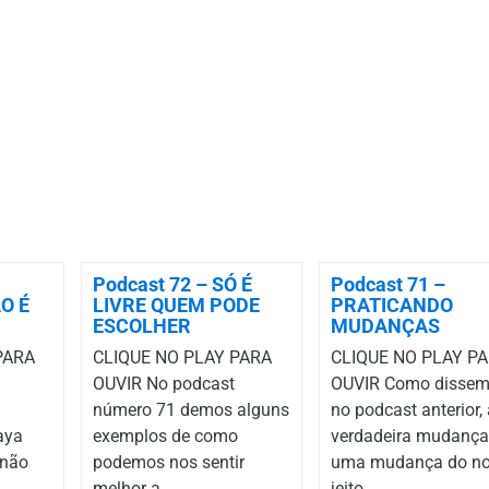
Podcast 72 – SÓ É
Podcast 71 –
O É
LIVRE QUEM PODE
PRATICANDO
ESCOLHER
MUDANÇAS
PARA
CLIQUE NO PLAY PARA
CLIQUE NO PLAY P
OUVIR No podcast
OUVIR Como disse
número 71 demos alguns
no podcast anterior, 
aya
exemplos de como
verdadeira mudança
 não
podemos nos sentir
uma mudança do n
melhor a...
jeito...