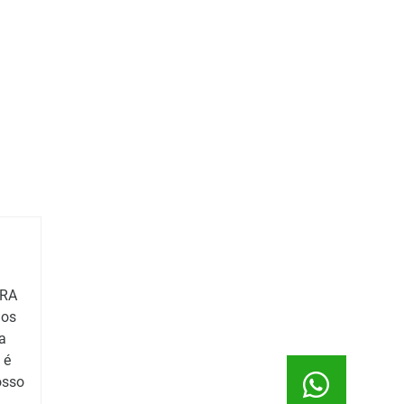
ARA
mos
a
 é
osso