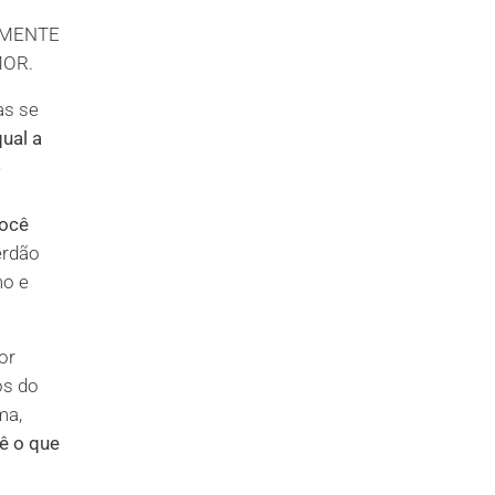
ALMENTE
OR.
as se
ual a
e
você
erdão
mo e
or
os do
ma,
ê o que