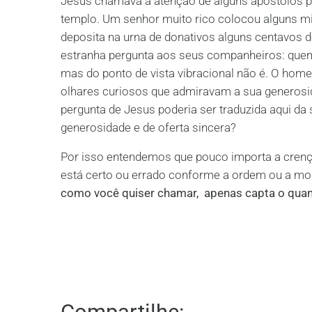
Jesus chamava a atenção de alguns apóstolos 
templo. Um senhor muito rico colocou alguns mi
deposita na urna de donativos alguns centavos d
estranha pergunta aos seus companheiros: quem 
mas do ponto de vista vibracional não é. O homem
olhares curiosos que admiravam a sua generosid
pergunta de Jesus poderia ser traduzida aqui da
generosidade e de oferta sincera?
Por isso entendemos que pouco importa a crenç
está certo ou errado conforme a ordem ou a mor
como você quiser chamar, apenas capta o quan