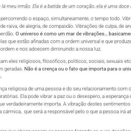
a lá meu irmão. Ela é a batida de um coração..ela é uma doce i
s percorrendo o espaço, simultaneamente, o tempo todo. Vib
de raiva, de alegria, de compaixão. Vibrações de culpa, de an
 perdão.
O universo é como um mar de vibrações… basicame
las que estão afinadas com a ordem universal e que produ
ta ordem e nos adoecem diminuindo a nossa luz.
eles religiosos, filosóficos, políticos, sociais, sexuais etc
am geradas.
Não é a crença ou o fato que importa para o univ
.
nça religiosa de uma pessoa e do seu relacionamento com 
bratórias. Ela pode vibrar a paz ou o desespero, a esperança 
 que verdadeiramente importa. A vibração destes sentimentos
 cármica, que será a responsável pelo o que a pessoa irá at