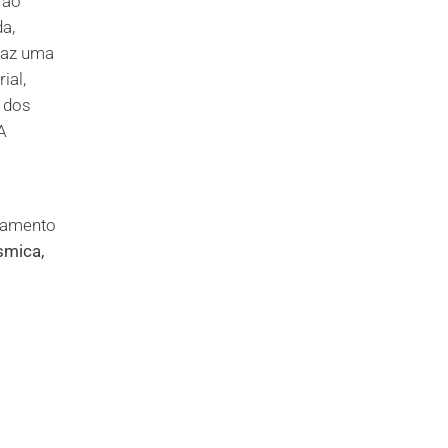
 ao
a,
 faz uma
ial,
e dos
A
tamento
smica,