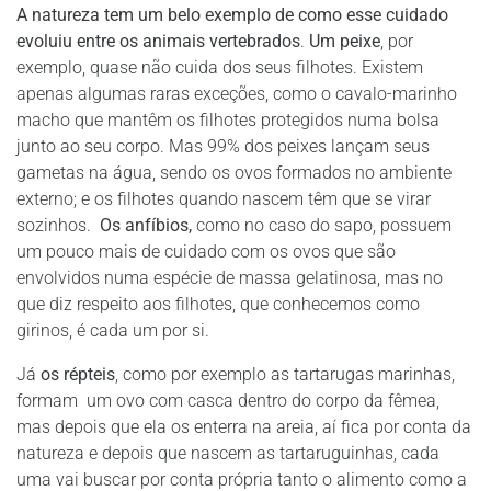
A natureza tem um belo exemplo de como esse cuidado
evoluiu entre os animais vertebrados
.
Um peixe
, por
exemplo, quase não cuida dos seus filhotes. Existem
apenas algumas raras exceções, como o cavalo-marinho
macho que mantêm os filhotes protegidos numa bolsa
junto ao seu corpo. Mas 99% dos peixes lançam seus
gametas na água, sendo os ovos formados no ambiente
externo; e os filhotes quando nascem têm que se virar
sozinhos.
Os anfíbios,
como no caso do sapo, possuem
um pouco mais de cuidado com os ovos que são
envolvidos numa espécie de massa gelatinosa, mas no
que diz respeito aos filhotes, que conhecemos como
girinos, é cada um por si.
Já
os répteis
, como por exemplo as tartarugas marinhas,
formam um ovo com casca dentro do corpo da fêmea,
mas depois que ela os enterra na areia, aí fica por conta da
natureza e depois que nascem as tartaruguinhas, cada
uma vai buscar por conta própria tanto o alimento como a