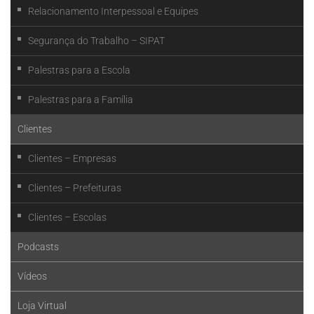
Relacionamento Interpessoal e Equipes
Segurança do Trabalho – SIPAT
Palestras para a Escola
Palestras para a Família
Clientes
Clientes – Empresas
Clientes – Prefeituras
Clientes – Escolas
Podcasts
Vídeos
Loja Virtual