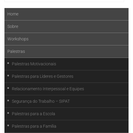
Home
Sobre
Workshops
Palestras
Palestras Motivacionais
Palestras para Líderes e Gestores
Relacionamento Interpessoal e Equipes
Segurança do Trabalho – SIPAT
Palestras para a Escola
Palestras para a Família