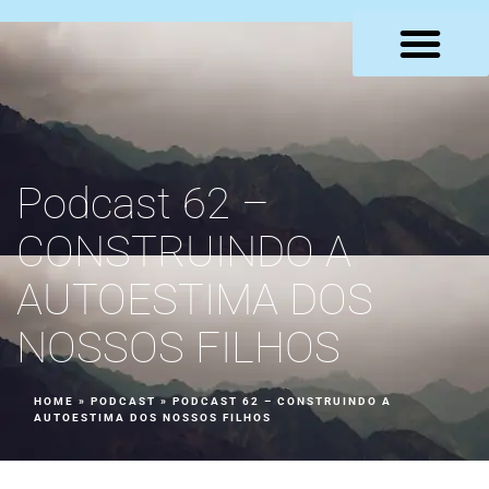
LOJA VIRTUAL
Podcast 62 –
CONSTRUINDO A
AUTOESTIMA DOS
NOSSOS FILHOS
HOME
»
PODCAST
»
PODCAST 62 – CONSTRUINDO A
AUTOESTIMA DOS NOSSOS FILHOS