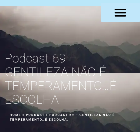
LOJA VIRTUAL
Podcast 69 –
GENTILEZA NÃO É
TEMPERAMENTO…É
ESCOLHA.
HOME
»
PODCAST
»
PODCAST 69 – GENTILEZA NÃO É
TEMPERAMENTO…É ESCOLHA.