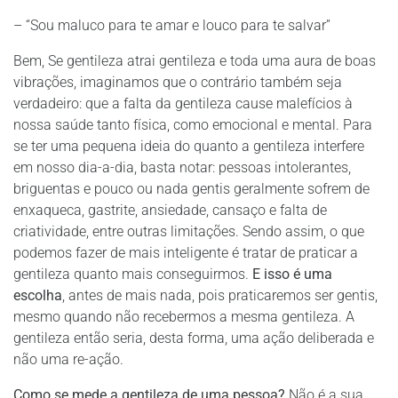
– “Sou maluco para te amar e louco para te salvar”
Bem, Se gentileza atrai gentileza e toda uma aura de boas
vibrações, imaginamos que o contrário também seja
verdadeiro: que a falta da gentileza cause malefícios à
nossa saúde tanto física, como emocional e mental. Para
se ter uma pequena ideia do quanto a gentileza interfere
em nosso dia-a-dia, basta notar: pessoas intolerantes,
briguentas e pouco ou nada gentis geralmente sofrem de
enxaqueca, gastrite, ansiedade, cansaço e falta de
criatividade, entre outras limitações. Sendo assim, o que
podemos fazer de mais inteligente é tratar de praticar a
gentileza quanto mais conseguirmos.
E isso é uma
escolha
, antes de mais nada, pois praticaremos ser gentis,
mesmo quando não recebermos a mesma gentileza. A
gentileza então seria, desta forma, uma ação deliberada e
não uma re-ação.
Como se mede a gentileza de uma pessoa?
Não é a sua