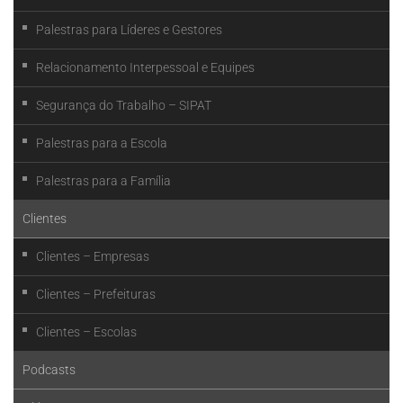
Palestras para Líderes e Gestores
Relacionamento Interpessoal e Equipes
Segurança do Trabalho – SIPAT
Palestras para a Escola
Palestras para a Família
Clientes
Clientes – Empresas
Clientes – Prefeituras
Clientes – Escolas
Podcasts