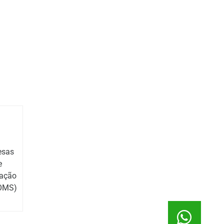
esas
e
ação
(OMS)