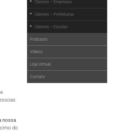
Clientes – Empresas
Clientes – Prefeituras
Clientes – Escolas
Podcasts
Vídeos
Loja Virtual
Contato
de
pessoas
a nossa
scimo do