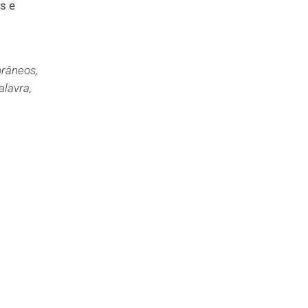
s e
orâneos,
alavra,