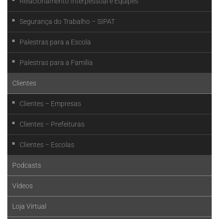
Relacionamento Interpessoal e Equipes
Segurança do Trabalho – SIPAT
Palestras para a Escola
Palestras para a Família
Clientes
Clientes – Empresas
Clientes – Prefeituras
Clientes – Escolas
Podcasts
Vídeos
Loja Virtual