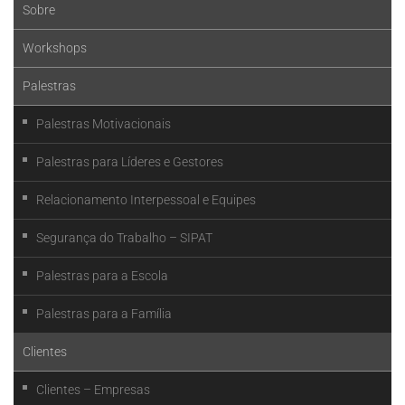
Sobre
Workshops
Palestras
Palestras Motivacionais
Palestras para Líderes e Gestores
Relacionamento Interpessoal e Equipes
Segurança do Trabalho – SIPAT
Palestras para a Escola
Palestras para a Família
Clientes
Clientes – Empresas