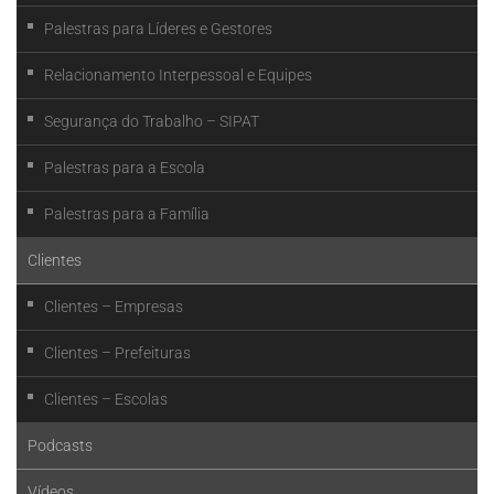
Palestras para Líderes e Gestores
Relacionamento Interpessoal e Equipes
Segurança do Trabalho – SIPAT
Palestras para a Escola
Palestras para a Família
Clientes
Clientes – Empresas
Clientes – Prefeituras
Clientes – Escolas
Podcasts
Vídeos