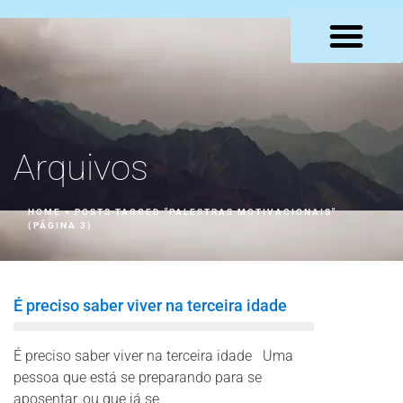
LOJA VIRTUAL
Arquivos
HOME
»
POSTS TAGGED "PALESTRAS MOTIVACIONAIS"
(PÁGINA 3)
É preciso saber viver na terceira idade
É preciso saber viver na terceira idade Uma
pessoa que está se preparando para se
aposentar, ou que já se