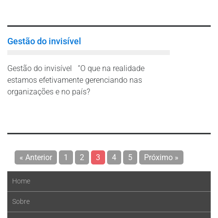
Leia mais
Gestão do invisível
Gestão do invisível “O que na realidade
estamos efetivamente gerenciando nas
organizações e no país?
Leia mais
« Anterior
1
2
3
4
5
Próximo »
Home
Sobre