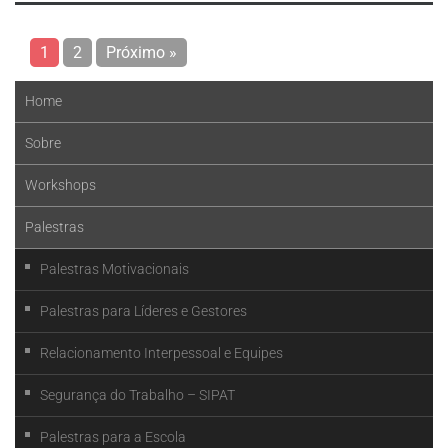
1
2
Próximo »
Home
Sobre
Workshops
Palestras
Palestras Motivacionais
Palestras para Líderes e Gestores
Relacionamento Interpessoal e Equipes
Segurança do Trabalho – SIPAT
Palestras para a Escola